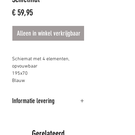
Prijs
€ 59,95
Alleen in winkel verkrijgbaar
Schiemat met 4 elementen,
opvouwbaar
195x70
Blauw
Informatie levering
Al onze artikelen worden
verstuurd door PostNL
Wij proberen de bestelde
Gerelateerd