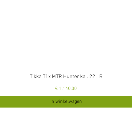
Snel overzicht
Tikka T1x MTR Hunter kal. 22 LR
Prijs
€ 1.140,00
In winkelwagen