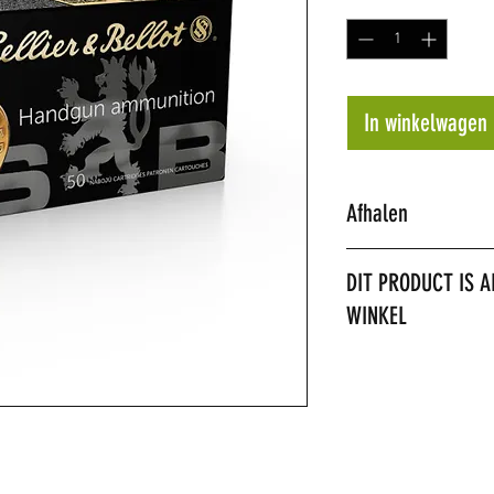
In winkelwagen
Afhalen
Dit product kan all
DIT PRODUCT IS A
WINKEL
LET OP: het is niet
verzenden. Het prod