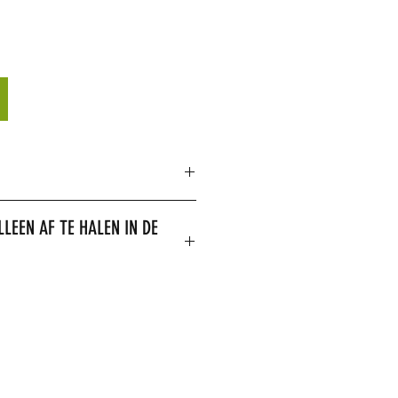
een in de winkel worden besteld.
LLEEN AF TE HALEN IN DE
 toegestaan om dit product te
uct is op voorraad,