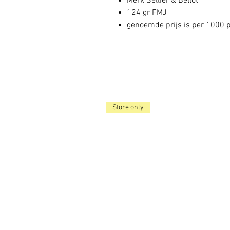
Merk Sellier & Bellot
124 gr FMJ
genoemde prijs is per 1000 
Store only