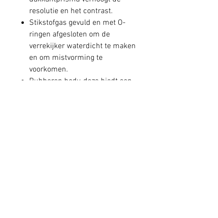
resolutie en het contrast.
Stikstofgas gevuld en met O-
ringen afgesloten om de
verrekijker waterdicht te maken
en om mistvorming te
voorkomen.
Rubberen body, deze biedt een
veilige, slipvrije grip en
duurzame bescherming.
Schokbestendig, ontworpen om
de grootste schokken te
weerstaan.
Twist-up eyecups.
Dioptrie aanpassing bij rechter
oculair.
Informatie levering