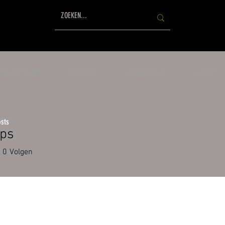
SCHIETSPORT
LUCHTDRUK
BRAIN CHOKES
CONTACT
sts
ips
0
Volgen