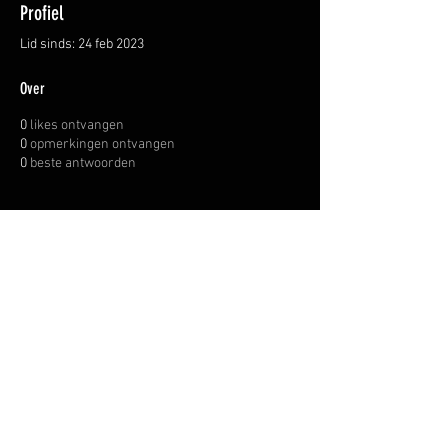
Profiel
Lid sinds: 24 feb 2023
Over
0
likes ontvangen
0
opmerkingen ontvangen
0
beste antwoorden
OVER ONS
INFORMATIE LEVERINGEN
ALGEMENE VOORWAARDEN
© WAPENHANDEL JANSSEN.