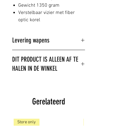
Gewicht 1350 gram
Verstelbaar vizier met fiber
optic korel
Levering wapens
Dit product kan alleen in de winkel
DIT PRODUCT IS ALLEEN AF TE
gekocht worden.
HALEN IN DE WINKEL
U kunt wel telefonisch of per mail
een reservering doen.
LET OP: het is niet toegestaan om
dit product te verzenden. Het
product is op voorraad,
Gerelateerd
Store only
Store only