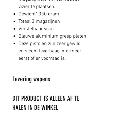
vizier te plaatsen.
Gewicht1330 gram
Totaal 3 magazijnen
Verstelbaar vizier
Blauwe aluminium greep platen
Deze pistolen zijn zeer gewild
en slecht leverbaar, informeer
eerst of er voorraad is.
Levering wapens
Dit product kan alleen in de winkel
DIT PRODUCT IS ALLEEN AF TE
gekocht worden.
HALEN IN DE WINKEL
U kunt wel telefonisch of per mail
een reservering doen.
LET OP: het is niet toegestaan om
dit product te verzenden. Het
product is op voorraad,