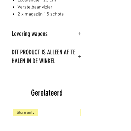
Looplengte 125 cm
Verstelbaar vizier
2 x magazijn 15 schots
Levering wapens
Dit product kan alleen in de winkel
DIT PRODUCT IS ALLEEN AF TE
gekocht worden.
HALEN IN DE WINKEL
U kunt wel telefonisch of per mail
een reservering doen.
LET OP: het is niet toegestaan om
dit product te verzenden. Het
product is op voorraad,
Gerelateerd
Store only
Store only