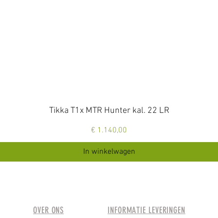
Snel overzicht
Tikka T1x MTR Hunter kal. 22 LR
Prijs
€ 1.140,00
In winkelwagen
OVER ONS
INFORMATIE LEVERINGEN