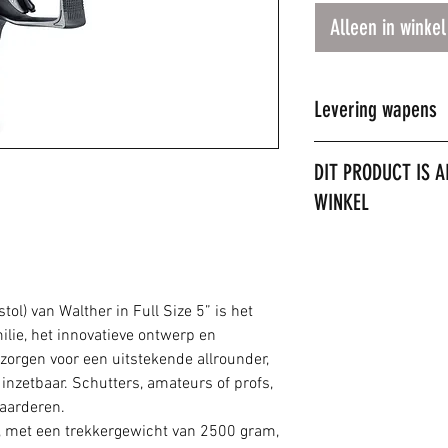
Alleen in winkel
Levering wapens
Dit product kan all
DIT PRODUCT IS A
worden.
WINKEL
U kunt wel telefoni
doen.
LET OP: het is niet
verzenden. Het prod
ol) van Walther in Full Size 5” is het
ilie, het innovatieve ontwerp en
orgen voor een uitstekende allrounder,
inzetbaar. Schutters, amateurs of profs,
waarderen.
, met een trekkergewicht van 2500 gram,