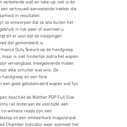
en verbeterde wall en take-up, ook is de
 in een vertrouwd aanvoelende trekker die
arheid in resultaten.
jn zo ontworpen dat ze iets buiten het
r gebruik in nat weer of wanneer u
gt dit er voor dat de inkepingen
 red dot gemonteerd is.
rmance Duty Texture op de handgreep
ie, maar is niet hinderlijk zodra het wapen
 zijn vervangbaar, meegeleverde maten
voor elke schutter wat wils. De
e handgreep en een fijne
or een goed gebalanceerd wapen wat fijn
pen beschikt de Walther PDP Full Size
nny rail onderaan de voorzijde, een
n co-witness ready zijn, een
destop en een omkeerbare magazijnpal.
ded Chamber Indicator weer wanneer het