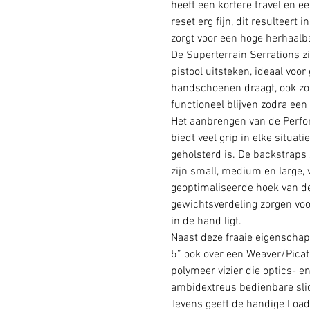
heeft een kortere travel en e
reset erg fijn, dit resulteert
zorgt voor een hoge herhaalba
De Superterrain Serrations zi
pistool uitsteken, ideaal voo
handschoenen draagt, ook zor
functioneel blijven zodra een
Het aanbrengen van de Perfo
biedt veel grip in elke situat
geholsterd is. De backstraps
zijn small, medium en large, 
geoptimaliseerde hoek van d
gewichtsverdeling zorgen vo
in de hand ligt.
Naast deze fraaie eigenschap
5” ook over een Weaver/Picati
polymeer vizier die optics- e
ambidextreus bedienbare sli
Tevens geeft de handige Loa