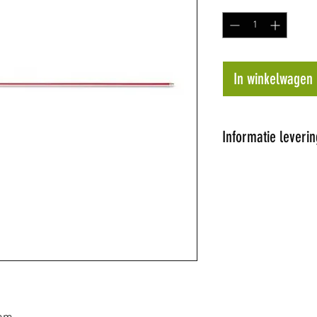
In winkelwagen
Informatie leverin
Al onze artikel
Wij proberen de 
dagen te leveren
op voorraad word
later tijdstip ge
de hoogte.
Niet alle artikel
winkel hebben w