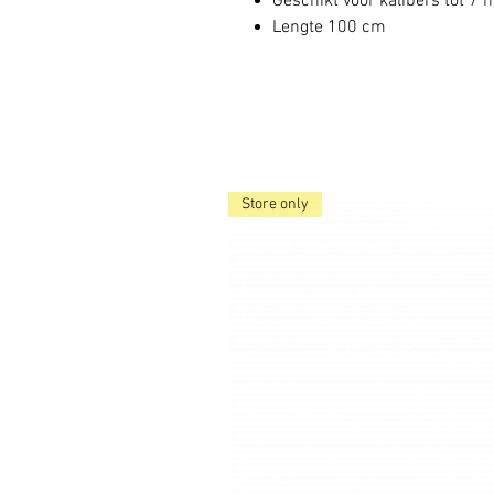
Geschikt voor kalibers tot 7
Lengte 100 cm
Store only