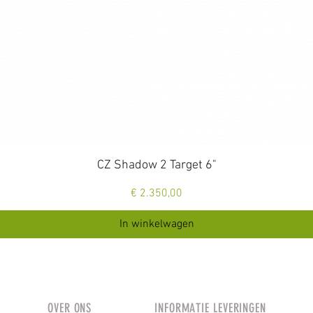
Snel overzicht
CZ Shadow 2 Target 6"
Prijs
€ 2.350,00
In winkelwagen
OVER ONS
INFORMATIE LEVERINGEN