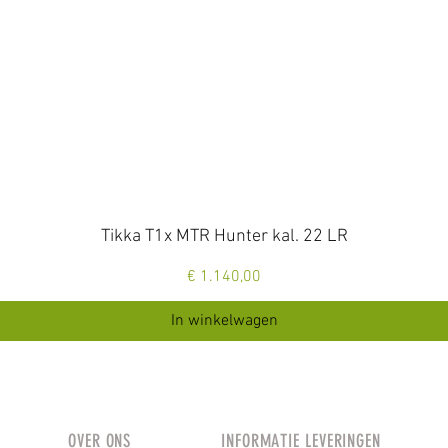
Snel overzicht
Tikka T1x MTR Hunter kal. 22 LR
Prijs
€ 1.140,00
In winkelwagen
OVER ONS
INFORMATIE LEVERINGEN