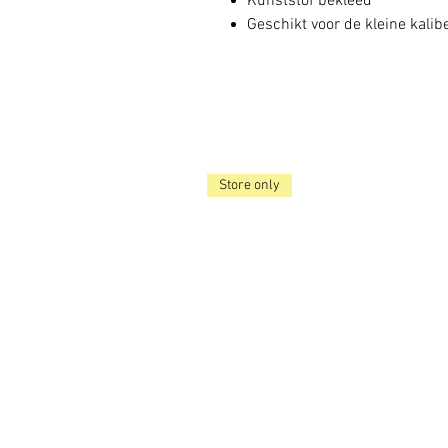
Kunststof bekleed
Geschikt voor de kleine kalib
Store only