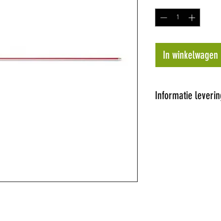
In winkelwagen
Informatie leverin
Al onze artikel
Wij proberen de 
dagen te leveren
op voorraad word
later tijdstip ge
de hoogte.
Niet alle artikel
winkel hebben w