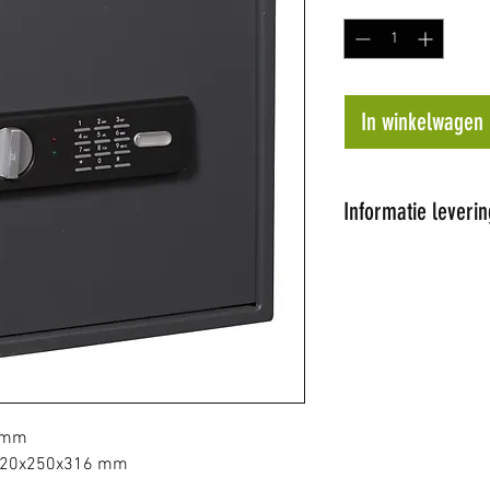
In winkelwagen
Informatie leverin
Al onze artikel
Wij proberen de 
dagen te leveren
op voorraad word
later tijdstip ge
de hoogte.
Niet alle artikel
0 mm
winkel hebben w
k 120x250x316 mm