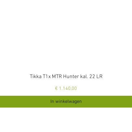
Snel overzicht
Tikka T1x MTR Hunter kal. 22 LR
Prijs
€ 1.140,00
In winkelwagen