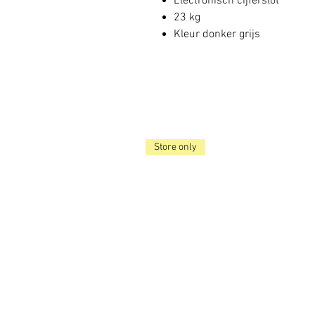
Electronisch cijferslot
23 kg
Kleur donker grijs
Store only