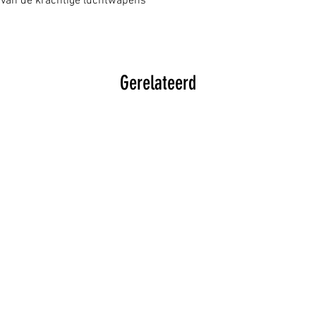
van de krachtige luchtwapens
Gerelateerd