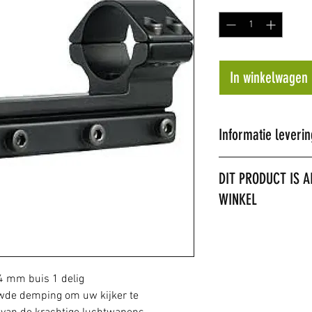
In winkelwagen
Informatie leverin
Al onze artikel
DIT PRODUCT IS A
Wij proberen de 
WINKEL
dagen te leveren
op voorraad word
LET OP: het is niet
later tijdstip ge
verzenden. Het prod
de hoogte.
Niet alle artikel
4 mm buis 1 delig
winkel hebben w
wde demping om uw kijker te