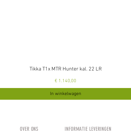
Snel overzicht
Tikka T1x MTR Hunter kal. 22 LR
Prijs
€ 1.140,00
In winkelwagen
OVER ONS
INFORMATIE LEVERINGEN